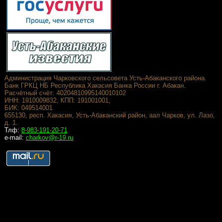
Администрация Чарковского сельсовета Усть-Абаканского района.
Банк ГРКЦ НБ Республика Хакасия Банка России г. Абакан.
Расчётный счёт: 40204810995140010102
ИНН: 1910009832, КПП: 191001001,
БИК: 049514001
655130, респ. Хакасия, Усть-Абаканский район, аал Чарков, ул. Лазо,
д. 1.
Тлф:
8-983-191-20-71
e-mail:
charkov@r-19.ru