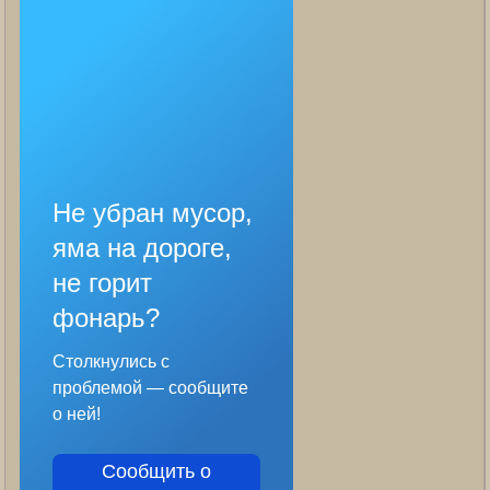
Не убран мусор,
яма на дороге,
не горит
фонарь?
Столкнулись с
проблемой — сообщите
о ней!
Сообщить о