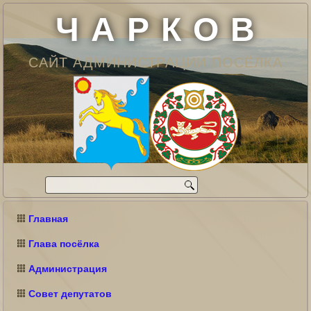
Ч А Р К О В
САЙТ АДМИНИСТРАЦИИ ПОСЁЛКА
Главная
Глава посёлка
Администрация
Совет депутатов