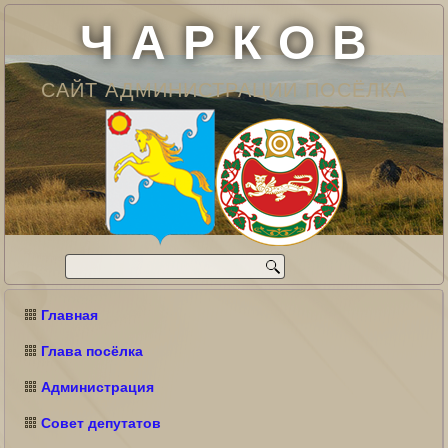
Ч А Р К О В
САЙТ АДМИНИСТРАЦИИ ПОСЁЛКА
Главная
Глава посёлка
Администрация
Совет депутатов