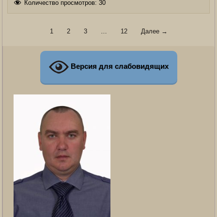
Количество просмотров:
30
1
2
3
…
12
Далее →
Версия для слабовидящих