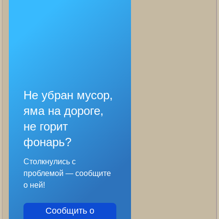
Не убран мусор,
яма на дороге,
не горит
фонарь?
Столкнулись с
проблемой — сообщите
о ней!
Сообщить о