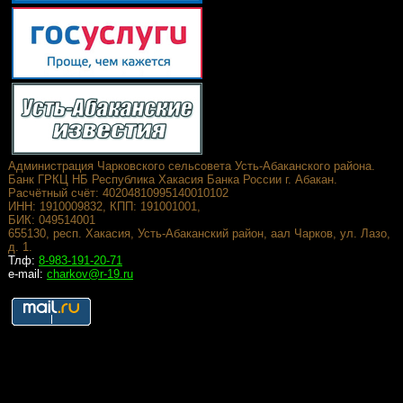
Администрация Чарковского сельсовета Усть-Абаканского района.
Банк ГРКЦ НБ Республика Хакасия Банка России г. Абакан.
Расчётный счёт: 40204810995140010102
ИНН: 1910009832, КПП: 191001001,
БИК: 049514001
655130, респ. Хакасия, Усть-Абаканский район, аал Чарков, ул. Лазо,
д. 1.
Тлф:
8-983-191-20-71
e-mail:
charkov@r-19.ru