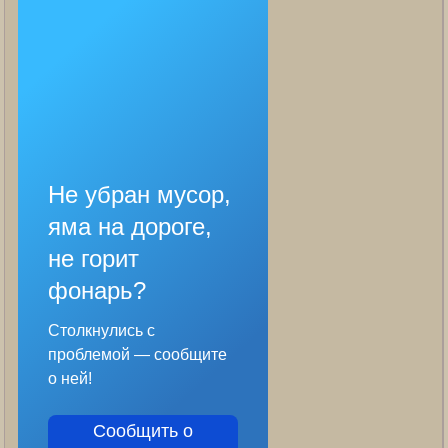
Не убран мусор,
яма на дороге,
не горит
фонарь?
Столкнулись с
проблемой — сообщите
о ней!
Сообщить о