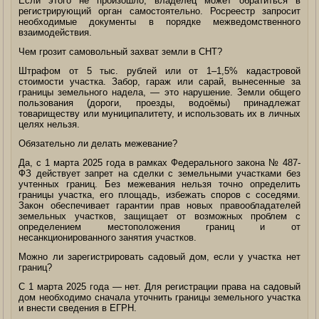
Если этого не произошло, владелец может обратиться в
регистрирующий орган самостоятельно. Росреестр запросит
необходимые документы в порядке межведомственного
взаимодействия.
Чем грозит самовольный захват земли в СНТ?
Штрафом от 5 тыс. рублей или от 1–1,5% кадастровой
стоимости участка. Забор, гараж или сарай, вынесенные за
границы земельного надела, — это нарушение. Земли общего
пользования (дороги, проезды, водоёмы) принадлежат
товариществу или муниципалитету, и использовать их в личных
целях нельзя.
Обязательно ли делать межевание?
Да, с 1 марта 2025 года в рамках Федерального закона № 487-
ФЗ действует запрет на сделки с земельными участками без
учтенных границ. Без межевания нельзя точно определить
границы участка, его площадь, избежать споров с соседями.
Закон обеспечивает гарантии прав новых правообладателей
земельных участков, защищает от возможных проблем с
определением местоположения границ и от
несанкционированного занятия участков.
Можно ли зарегистрировать садовый дом, если у участка нет
границ?
С 1 марта 2025 года — нет. Для регистрации права на садовый
дом необходимо сначала уточнить границы земельного участка
и внести сведения в ЕГРН.