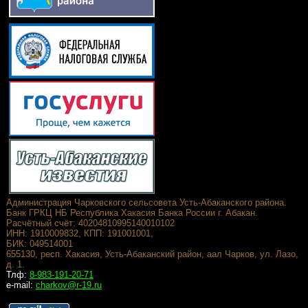
Администрация Чарковского сельсовета Усть-Абаканского района.
Банк ГРКЦ НБ Республика Хакасия Банка России г. Абакан.
Расчётный счёт: 40204810995140010102
ИНН: 1910009832, КПП: 191001001,
БИК: 049514001
655130, респ. Хакасия, Усть-Абаканский район, аал Чарков, ул. Лазо,
д. 1.
Тлф:
8-983-191-20-71
e-mail:
charkov@r-19.ru