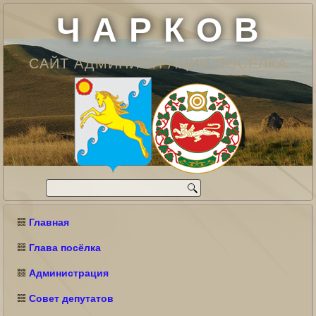
Ч А Р К О В
САЙТ АДМИНИСТРАЦИИ ПОСЁЛКА
Главная
Глава посёлка
Администрация
Совет депутатов