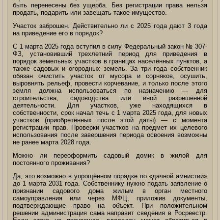
быть перенесены без ущерба. Без регистрации права нельзя
продать, подарить или завещать такое имущество.
Участок заброшен. Действительно ли с 2025 года дают 3 года
на приведение его в порядок?
С 1 марта 2025 года вступил в силу Федеральный закон № 307-
ФЗ, установивший трехлетний период для приведения в
порядок земельных участков в границах населённых пунктов, а
также садовых и огородных земель. За три года собственник
обязан очистить участок от мусора и сорняков, осушить,
выровнять рельеф, провести корчевание, и только после этого
земля должна использоваться по назначению — для
строительства, садоводства или иной разрешённой
деятельности. Для участков, уже находящихся в
собственности, срок начал течь с 1 марта 2025 года, для новых
участков (приобретённых после этой даты) — с момента
регистрации прав. Проверки участков на предмет их целевого
использования после завершения периода освоения возможны
не ранее марта 2028 года.
Можно ли переоформить садовый домик в жилой для
постоянного проживания?
Да, это возможно в упрощённом порядке по «дачной амнистии»
до 1 марта 2031 года. Собственнику нужно подать заявление о
признании садового дома жилым в орган местного
самоуправления или через МФЦ, приложив документы,
подтверждающие право на объект. При положительном
решении администрация сама направит сведения в Росреестр.