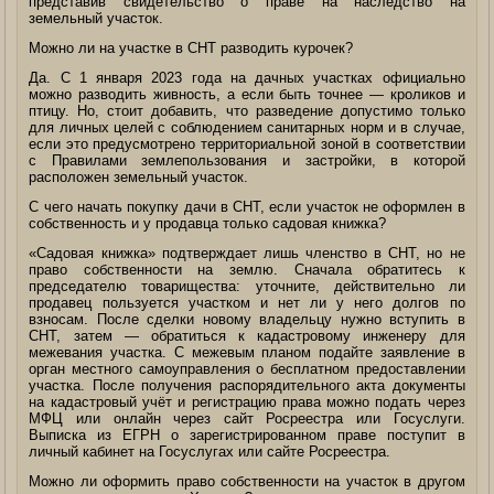
представив свидетельство о праве на наследство на
земельный участок.
Можно ли на участке в СНТ разводить курочек?
Да. С 1 января 2023 года на дачных участках официально
можно разводить живность, а если быть точнее — кроликов и
птицу. Но, стоит добавить, что разведение допустимо только
для личных целей с соблюдением санитарных норм и в случае,
если это предусмотрено территориальной зоной в соответствии
с Правилами землепользования и застройки, в которой
расположен земельный участок.
С чего начать покупку дачи в СНТ, если участок не оформлен в
собственность и у продавца только садовая книжка?
«Садовая книжка» подтверждает лишь членство в СНТ, но не
право собственности на землю. Сначала обратитесь к
председателю товарищества: уточните, действительно ли
продавец пользуется участком и нет ли у него долгов по
взносам. После сделки новому владельцу нужно вступить в
СНТ, затем — обратиться к кадастровому инженеру для
межевания участка. С межевым планом подайте заявление в
орган местного самоуправления о бесплатном предоставлении
участка. После получения распорядительного акта документы
на кадастровый учёт и регистрацию права можно подать через
МФЦ или онлайн через сайт Росреестра или Госуслуги.
Выписка из ЕГРН о зарегистрированном праве поступит в
личный кабинет на Госуслугах или сайте Росреестра.
Можно ли оформить право собственности на участок в другом