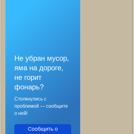
Не убран мусор,
яма на дороге,
не горит
фонарь?
Столкнулись с
проблемой — сообщите
о ней!
Сообщить о