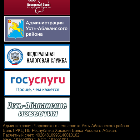
Администрация Чарковского сельсовета Усть-Абаканского района.
Банк ГРКЦ НБ Республика Хакасия Банка России г. Абакан.
Расчётный счёт: 40204810995140010102
ИНН: 1910009832, КПП: 191001001,