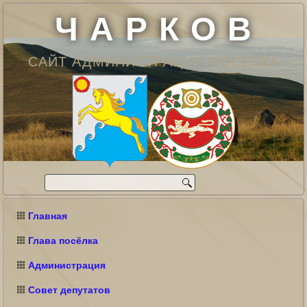
Ч А Р К О В
САЙТ АДМИНИСТРАЦИИ ПОСЁЛКА
Главная
Глава посёлка
Администрация
Совет депутатов