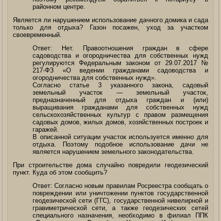
районном центре.
Является ли нарушением использование дачного домика и сада
только для отдыха? Газон посажен, уход за участком
своевременный.
Ответ: Нет. Правоотношения граждан в сфере
садоводства и огородничества для собственных нужд
регулируются Федеральным законом от 29.07.2017 №
217-ФЗ «О ведении гражданами садоводства и
огородничества для собственных нужд».
Согласно статье 3 указанного закона, садовый
земельный участок — земельный участок,
предназначенный для отдыха граждан и (или)
выращивания гражданами для собственных нужд
сельскохозяйственных культур с правом размещения
садовых домов, жилых домов, хозяйственных построек и
гаражей.
В описанной ситуации участок используется именно для
отдыха. Поэтому подобное использование дачи не
является нарушением земельного законодательства.
При строительстве дома случайно повредили геодезический
пункт. Куда об этом сообщить?
Ответ: Согласно новым правилам Росреестра сообщать о
повреждении или уничтожении пунктов государственной
геодезической сети (ГГС), государственной нивелирной и
гравиметрической сети, а также геодезических сетей
специального назначения, необходимо в филиал ППК