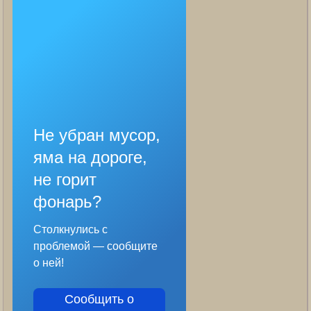
Не убран мусор,
яма на дороге,
не горит
фонарь?
Столкнулись с
проблемой — сообщите
о ней!
Сообщить о