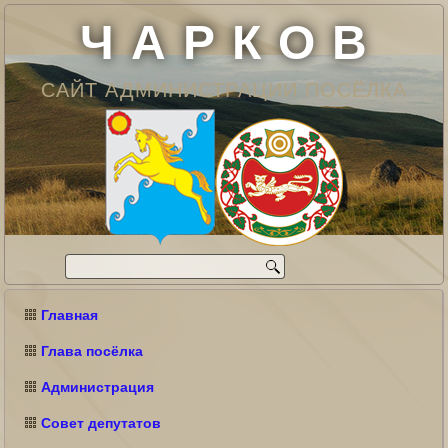
Ч А Р К О В
САЙТ АДМИНИСТРАЦИИ ПОСЁЛКА
Главная
Глава посёлка
Администрация
Совет депутатов