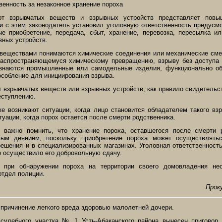
венность за незаконное хранение пороха
от взрывчатых веществ и взрывных устройств представляет пов
зи с этим законодатель установил уголовную ответственность предусмо
ые приобретение, передача, сбыт, хранение, перевозка, пересылка и
вных устройств.
веществами понимаются химические соединения или механические сме
распространяющемуся химическому превращению, взрыву без доступа
изнаются промышленные или самодельные изделия, функционально о
особление для инициирования взрыва.
 взрывчатых веществ или взрывных устройств, как правило свидетельст
еступлению.
ке возникают ситуации, когда лицо становится обладателем такого вз
туации, когда порох остается после смерти родственника.
 важно помнить, что хранение пороха, оставшегося после смерти р
емым деянием, поскольку приобретение пороха может осуществлять
решения и в специализированных магазинах. Уголовная ответственност
о осуществило его добровольную сдачу.
 при обнаружении пороха на территории своего домовладения не
отдел полиции.
Прок
 причинение легкого вреда здоровью малолетней дочери.
судебного участка № 1 Усть-Абаканского района вынесен приговор 