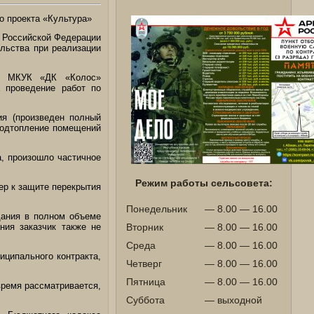
о проекта «Культура»
а Российской Федерации
ельства при реализации
ду МКУК «ДК «Колос»
 проведение работ по
ия (произведен полный
подтопление помещений
а, произошло частичное
Режим работы сельсовета:
р к защите перекрытия
Понедельник
— 8.00 — 16.00
дания в полном объеме
ния заказчик также не
Вторник
— 8.00 — 16.00
Среда
— 8.00 — 16.00
иципального контракта,
Четверг
— 8.00 — 16.00
Пятница
— 8.00 — 16.00
время рассматривается,
Суббота
— выходной