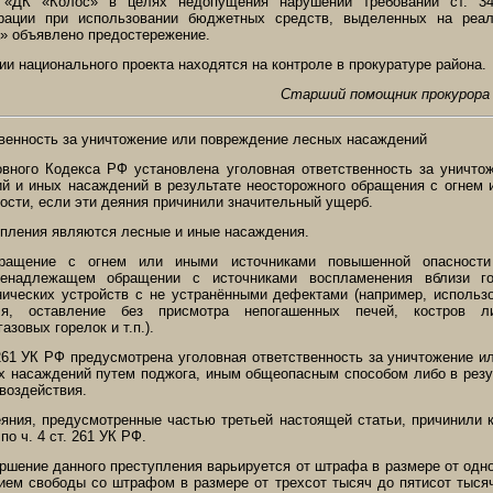
«ДК «Колос» в целях недопущения нарушений требований ст. 34
рации при использовании бюджетных средств, выделенных на реал
а» объявлено предостережение.
и национального проекта находятся на контроле в прокуратуре района.
Старший помощник прокурора 
твенность за уничтожение или повреждение лесных насаждений
овного Кодекса РФ установлена уголовная ответственность за уничто
й и иных насаждений в результате неосторожного обращения с огнем 
ости, если эти деяния причинили значительный ущерб.
пления являются лесные и иные насаждения.
ращение с огнем или иными источниками повышенной опасности 
енадлежащем обращении с источниками воспламенения вблизи го
нических устройств с не устранёнными дефектами (например, использ
еля, оставление без присмотра непогашенных печей, костров 
азовых горелок и т.п.).
261 УК РФ предусмотрена уголовная ответственность за уничтожение 
х насаждений путем поджога, иным общеопасным способом либо в резу
 воздействия.
еяния, предусмотренные частью третьей настоящей статьи, причинили 
о ч. 4 ст. 261 УК РФ.
ершение данного преступления варьируется от штрафа в размере от одн
ием свободы со штрафом в размере от трехсот тысяч до пятисот тыся