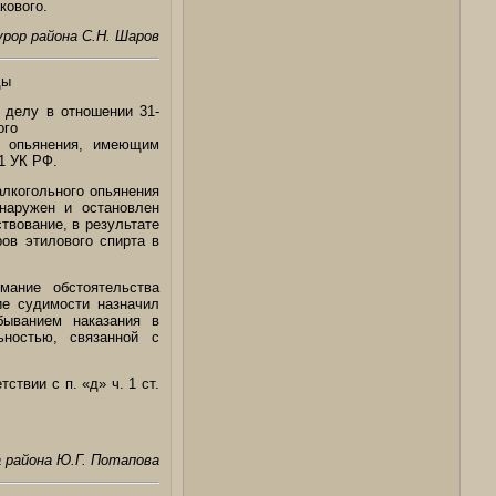
кового.
урор района С.Н. Шаров
ды
 делу в отношении 31-
ого
и опьянения, имеющим
1 УК РФ.
алкогольного опьянения
наружен и остановлен
твование, в результате
ров этилового спирта в
ание обстоятельства
ие судимости назначил
ыванием наказания в
ьностью, связанной с
твии с п. «д» ч. 1 ст.
 района Ю.Г. Потапова