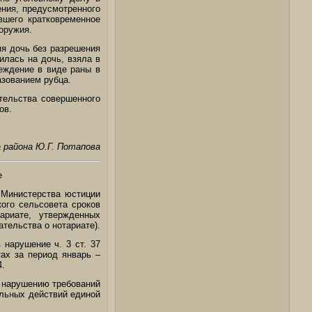
ения, предусмотренного
вшего кратковременное
оружия.
яя дочь без разрешения
илась на дочь, взяла в
реждение в виде раны в
азованием рубца.
тельства совершенного
ов.
 района Ю.Г. Потапова
е
 Министерства юстиции
ого сельсовета сроков
ариате, утвержденных
тельства о нотариате).
 нарушение ч. 3 ст. 37
ах за период январь –
4.
к нарушению требований
альных действий единой