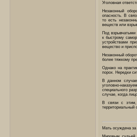
Уголовная ответст
Незаконный обор
опасность. В свя
то есть незаконн
веществ или взры
Под взрывчатыми 
к быстрому само
устройствами пр
вещество и присп
Незаконный оборот
более тяжкому пр
Однако на практи
порох. Нередки си
В данном случае
уголовно-наказу
специального раз
случае, когда лиц
В связи с этим,
территориальный 
Мать осуждена за
Мировым судьей 