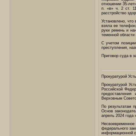
отношении 35-лет
п. «в» ч. 2 ст. 
расстройство здор
Установлено, что 
взяла ее телефон,
руки ремень и на
теменной области
С учетом позиции
преступления, наз
Приговор суда в з
Прокуратурой Уст
Прокуратурой Уст
Российской Федер
предоставления 
Верховным Совето
По результатам п
Основ законодате
апрель 2024 года 
Несвоевременное 
федерального зак
информационной с