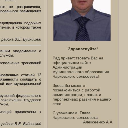
ые не разграничена,
ированного размещения
недопущению подобных
ление, в котором также
 района В.Е. Буйницкий
Здравствуйте!
вившим уведомление о
 службы.
Рад приветствовать Вас на
официальном сайте
исполнения требований
Администрации
муниципального образования
новленные статьей 12
Чарковского сельсовета!
язанности сообщать о
ной или муниципальной
Здесь Вы можете
познакомиться с работой
администрации, планах и
арушений федерального
перспективах развития нашего
 заключении трудового
села.
ужбы.
изаций привлечены к
С уважением, Глава
Чарковского сельсовета
Алексеенко А.А.
 района В.Е. Буйницкий