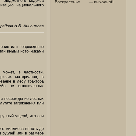
 Бюджетного кодекса
Воскресенье
— выходной
изацию национального
района Н.В. Анисимова
жение или повреждение
или иными источниками
может, в частности,
рючих материалов, в
ование в лесу трактора
либо не выключенных
или повреждение лесных
льтате загрязнения или
крупный ущерб, что они
ого миллиона вплоть до
ч рублей или в размере