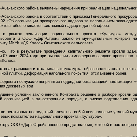
ь-Абаканского района выявлены нарушения при реализации национальног
-Абаканского района в соответствии с приказом Генерального прокурор
192 «Об организации прокурорского надзора за исполнением законодат
ектов» обеспечивается системный надзор в данной сфере.
то в рамках реализации национального проекта «Культура» меж
льсовета и ООО «Дарт-Строй» заключен муниципальный контракт на
онту МКУК «ДК Колос» Опытненского сельсовета.
но, что в результате проведения капитального ремонта кровли здан
 и 07 июня 2024 года при выпадении атмосферных осадков произошло 
«Колос».
и стенах размокли и отслоилась штукатурка, образовались желтые пятн
чной плитки, деформация напольного покрытия, отслаивание обоев.
шедшего послужило непринятие подрядной организацией надлежащих ме
ния дождевых вод.
рушение условий заключенного Контракта решение о разборе кровли з
й организацией в одностороннем порядке, о рисках подтопления зда
тве негативных последствий влечет за собой неисполнение условий мун
евых показателей национального проекта «Культура».
ектору ООО «Дарт-Строй» внесено представление, которой в настоящее 