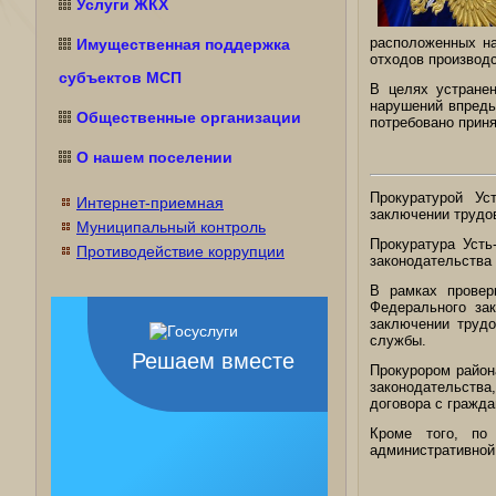
Услуги ЖКХ
расположенных на
Имущественная поддержка
отходов производс
субъектов МСП
В целях устране
нарушений впредь
Общественные организации
потребовано прин
О нашем поселении
Прокуратурой Ус
Интернет-приемная
заключении трудо
Муниципальный контроль
Прокуратура Усть
Противодействие коррупции
законодательства 
В рамках провер
Федерального за
заключении труд
службы.
Решаем вместе
Прокурором район
законодательств
договора с гражд
Кроме того, по 
административной 