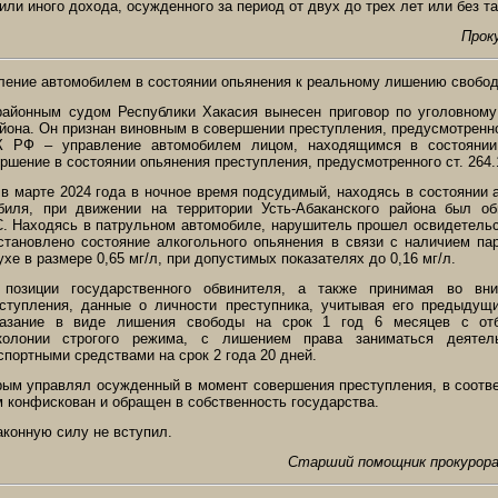
или иного дохода, осужденного за период от двух до трех лет или без та
Прок
ление автомобилем в состоянии опьянения к реальному лишению свобо
районным судом Республики Хакасия вынесен приговор по уголовному
айона. Он признан виновным в совершении преступления, предусмотренн
УК РФ – управление автомобилем лицом, находящимся в состояни
ршение в состоянии опьянения преступления, предусмотренного ст. 264.
 в марте 2024 года в ночное время подсудимый, находясь в состоянии 
биля, при движении на территории Усть-Абаканского района был об
. Находясь в патрульном автомобиле, нарушитель прошел освидетельс
установлено состояние алкогольного опьянения в связи с наличием па
е в размере 0,65 мг/л, при допустимых показателях до 0,16 мг/л.
зиции государственного обвинителя, а также принимая во вним
ступления, данные о личности преступника, учитывая его предыдущ
азание в виде лишения свободы на срок 1 год 6 месяцев с отб
колонии строгого режима, с лишением права заниматься деятел
портными средствами на срок 2 года 20 дней.
ым управлял осужденный в момент совершения преступления, в соответс
 конфискован и обращен в собственность государства.
аконную силу не вступил.
Старший помощник прокурора