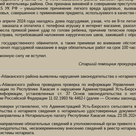
ней жительницы района. Она признана виновной в совершении преступл
115 УК РФ – умышленное причинение легкого вреда здоровью, вызва
овья, совершенное с применением предмета, используемого в качестве 
в апреле 2024 года находясь дома подсудимая, узнав, что ее 9-ти летн
 заказала и оплатила с телефона игрушку в интернет магазине, разозл
несла пряжкой ремня удар по голове ребенка, причинив телесное пов
 справа, потребовавшей наложение хирургических швов, зажившей с обр
 государственного обвинителя, а также принимая во внимание обстоя
начил подсудимой наказание в виде обязательных работ на срок 100 час
аконную силу не вступил.
Старший помощник прокурора
ь-Абаканского района выявлены нарушения законодательства о нотариат
ь-Абаканского района проведена проверка по информации Управления
ации по Республике Хакасия о нарушении Администрацией Усть-Бюрск
информации, установленных ст. 37 Основ законодательства о нот
м Российской Федерации 11.02.1993 № 4462-I (далее — Основы законода
роверки установлено, что Администрацией Усть-Бюрского сельсовета в
льства о нотариате сведения о нотариально удостоверенных документ
направлены в Нотариальную палату Республики Хакасия лишь 23.05.202
направление обязательных сведений в уполномоченный орган привело 
онодательства, несвоевременному внесению сведений в реестр нотари
истемы нотариата.