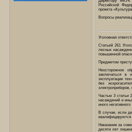
Директору МКУК 
Российской Феде
проекта «Культур
Вопросы реализаци
Уголовная ответс
Статьей 261 Угол
лесных насаждени
повышенной опасн
Предметом престу
Неосторожное об
заключаться в н
эксплуатации тех
без искрогасит
электроприборов, г
Частью 3 статьи 
насаждений и ины
иного негативного
В случае, если д
квалифицируются п
Наказание за сов
десяти лет лишен