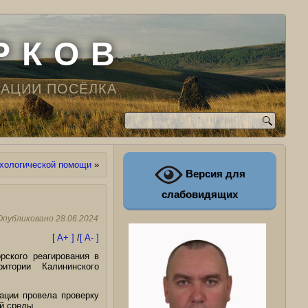
Р К О В
РАЦИИ ПОСЁЛКА
ихологической помощи
»
Версия для
слабовидящих
Опубликовано
28.06.2024
[ A+ ]
/
[ A- ]
рского реагирования в
итории Калининского
ации провела проверку
й среды.