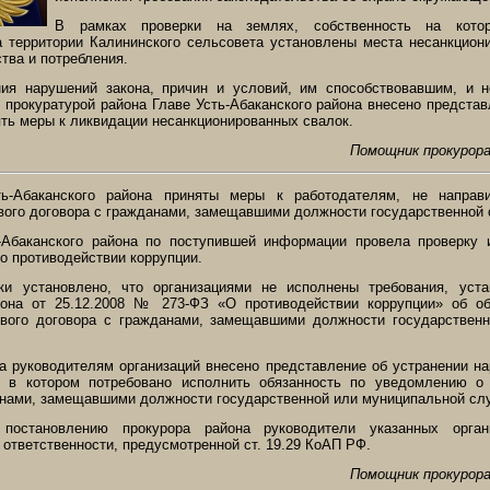
В рамках проверки на землях, собственность на котор
 территории Калининского сельсовета установлены места несанкцион
тва и потребления.
ния нарушений закона, причин и условий, им способствовавшим, и 
 прокуратурой района Главе Усть-Абаканского района внесено представ
ять меры к ликвидации несанкционированных свалок.
Помощник прокурора
ть-Абаканского района приняты меры к работодателям, не напра
вого договора с гражданами, замещавшими должности государственной
-Абаканского района по поступившей информации провела проверку 
о противодействии коррупции.
ки установлено, что организациями не исполнены требования, уста
кона от 25.12.2008 № 273-ФЗ «О противодействии коррупции» об об
ового договора с гражданами, замещавшими должности государствен
а руководителям организаций внесено представление об устранении н
а, в котором потребовано исполнить обязанность по уведомлению о
анами, замещавшими должности государственной или муниципальной сл
постановлению прокурора района руководители указанных орган
ответственности, предусмотренной ст. 19.29 КоАП РФ.
Помощник прокурора