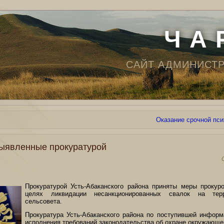
Ч А 
САЙТ АДМИНИСТ
Оказание срочной пс
ыявленные прокуратурой
Прокуратурой Усть-Абаканского района приняты меры прокуро
целях ликвидации несанкционированных свалок на терр
сельсовета.
Прокуратура Усть-Абаканского района по поступившей информ
исполнения требований законодательства об охране окружающе