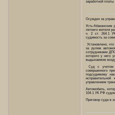
заработной платы 
Осужден за управ
Усть-Абаканским 
летнего жителя р
ч. 2 ст. 264.1 
судимость за сове
Установлено, что
за рулем автомо
сотрудниками ДПС
которого у него 
выдыхаемом воздух
Суд с учетом по
совершенного пре
подсудимому нак
исправительной 
управлением транс
Автомобиль, котор
104.1 УК РФ судом
Приговор суда в з