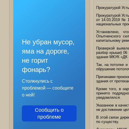
Прокуратурой Уст
Прокуратурой Усть
от 14.03.2019 № 
национальных про
Установлено, ч
Опытненского се
Не убран мусор,
капитальному рем
Проверкой выявле
яма на дороге,
разбор крыши) 06
здания МКУК «ДК 
не горит
Так, на потолке 
фонарь?
обрушение потоло
Причинами произо
Столкнулись с
здания от протека
проблемой — сообщите
Кроме того, в на
принято подрядно
о ней!
уведомлялся.
Указанное в качес
Сообщить о
не достижение цел
проблеме
В этой связи дир
по существу.