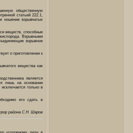
ышенную общественную
тренной статьей 222.1,
ли ношение взрывчатых
си веществ, способные
 кислорода. Взрывными
бъединяющие взрывное
вует о приготовлении к
рывчатого вещества как
одственника является
ся лишь на основании
ь исключается только в
обходимо его сдать в
урор района С.Н. Шаров
по уголовному делу в