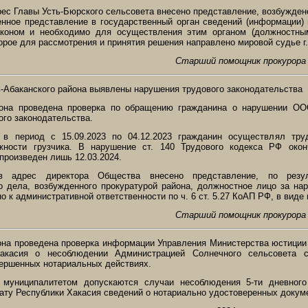
рес Главы Усть-Бюрского сельсовета внесено представление, возбуждено
нное представление в государственный орган сведений (информации) 
аконом и необходимо для осуществления этим органом (должностным
орое для рассмотрения и принятия решения направлено мировой судье г.
Старший помощник прокурора 
ь-Абаканского района выявлены нарушения трудового законодательства
йона проведена проверка по обращению гражданина о нарушении ОО
ого законодательства.
о в период с 15.09.2023 по 04.12.2023 гражданин осуществлял тру
ности грузчика. В нарушение ст. 140 Трудового кодекса РФ окон
произведен лишь 12.03.2024.
 адрес директора Общества внесено представление, по резул
о дела, возбужденного прокуратурой района, должностное лицо за на
о к административной ответственности по ч. 6 ст. 5.27 КоАП РФ, в виде
Старший помощник прокурора 
она проведена проверка информации Управления Министерства юстиции
акасия о несоблюдении Администрацией Солнечного сельсовета с
ершенных нотариальных действиях.
о муниципалитетом допускаются случаи несоблюдения 5-ти дневного
ату Республики Хакасия сведений о нотариально удостоверенных докум