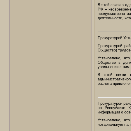
В этой связи в ад
РФ – несвоевреме
предусмотрено з
деятельности, кот
Прокуратурой Уст
Прокуратурой ра
Общество) трудов
Установлено, чт
Обществе в долж
увольнении с ним 
В этой связи в
административног
расчета привлечен
Прокуратурой рай
по Республике Х
информации о сов
Установлено, чт
нотариальную пал