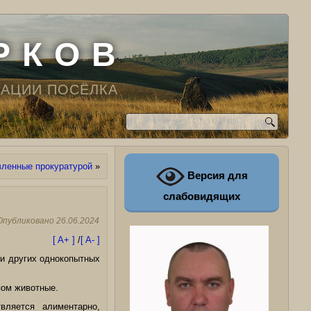
Р К О В
РАЦИИ ПОСЁЛКА
ленные прокуратурой
»
Версия для
слабовидящих
Опубликовано
26.06.2024
[ A+ ]
/
[ A- ]
и других однокопытных
пом животные.
вляется алиментарно,