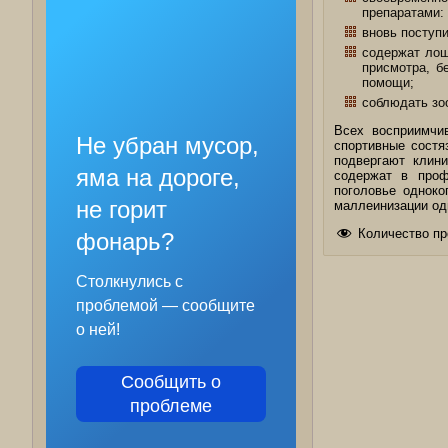
препаратами:
вновь поступ
содержат лош
присмотра, б
помощи;
соблюдать зо
Всех восприимчи
Не убран мусор,
спортивные состя
подвергают клин
яма на дороге,
содержат в проф
поголовье одноко
не горит
маллеинизации оди
Количество пр
фонарь?
Столкнулись с
проблемой — сообщите
о ней!
Сообщить о
проблеме