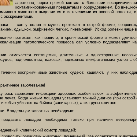
аэрогенно, через прямой контакт с больными восприимчивы
контаминированными предметами и оборудованием.
Во внешнюю
имчивого животного выделяется с истечениями из носовой полости, с
 с экскрементами.
знаки — сап у ослов и мулов протекает в острой форме, сопровож
анием, одышкой, эмфиземой легких, пневмонией. Исход болезни чаще в
вание протекает, как правило, в хронической форме и может длиться
локализации патологического процесса caп условно подразделяют н
нии отмечается септицемия, длительные и односторонние носовые
судов, подчелюстных, паховых, подкожных лимфатических узлов с об
 течении восприимчивые животные худеют, кашляют, у них наблюдаю
.
рантинное заболевание!
ку риск заражения инфекцией здоровых особей высок, а эффективные
 не лечат. Когда живым лошадям установят точный диагноз (при острой
 и кобыл убивают на бойнях (санитарных), а их трупы сжигают.
ки. Владельцам животных необходимо:
, продавать лошадей необходимо только при наличии ветеринар
жедневный клинический осмотр лошадей;
 проводить обработку животных, помещений, где содержатся животные