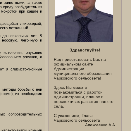
ми животными, а также
 среду возбудитель из
 мокротой при кашле и
дающейся лихорадкой,
сего летальный.
 до нескольких лет. В
а носовую, легочную и
Здравствуйте!
 истечения, опухание
разованием узелков, а
Рад приветствовать Вас на
официальном сайте
Администрации
т я слизисто-гнойные
муниципального образования
Чарковского сельсовета!
Здесь Вы можете
. методы борьбы с ней
познакомиться с работой
 форме), их необходимо
администрации, планах и
перспективах развития нашего
села.
ных сопроводительных
С уважением, Глава
Чарковского сельсовета
Алексеенко А.А.
 иясекто-акарицидными