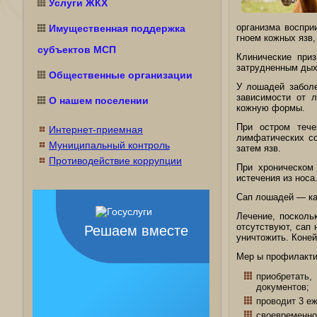
Услуги ЖКХ
организма воспри
Имущественная поддержка
гноем кожных язв,
субъектов МСП
Клинические при
затрудненным дых
Общественные организации
У лошадей заболе
зависимости от 
О нашем поселении
кожную формы.
При остром тече
Интернет-приемная
лимфатических со
Муниципальный контроль
затем язв.
Противодействие коррупции
При хроническом
истечения из носа
Сап лошадей — ка
Лечение, посколь
отсутствуют, сап
Решаем вместе
уничтожить. Коней
Мер ы профилакти
приобретать
документов;
проводит 3 е
своевременно