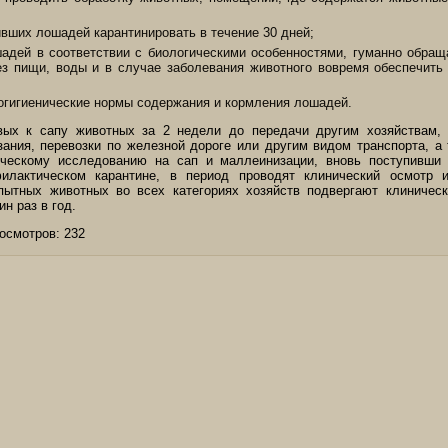
ивших лошадей карантинировать в течение 30 дней;
адей в соответствии с биологическими особенностями, гуманно обращ
ез пищи, воды и в случае заболевания животного вовремя обеспечить
огигиенические нормы содержания и кормления лошадей.
вых к сапу животных за 2 недели до передачи другим хозяйствам, 
зания, перевозки по железной дороге или другим видом транспорта, а
ическому исследованию на сап и маллеинизации, вновь поступивши 
илактическом карантине, в период проводят клинический осмотр 
пытных животных во всех категориях хозяйств подвергают клиничес
н раз в год.
осмотров:
232