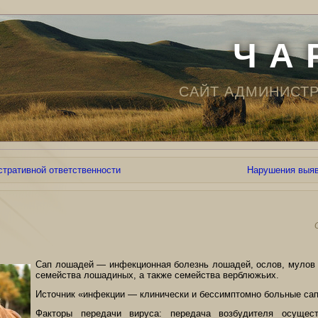
Ч А 
САЙТ АДМИНИСТ
тративной ответственности
Нарушения выяв
Сап лошадей — инфекционная болезнь лошадей, ослов, мулов 
семейства лошадиных, а также семейства верблюжьих.
Источник «инфекции — клинически и бессимптомно больные са
Факторы передачи вируса: передача возбудителя осущест