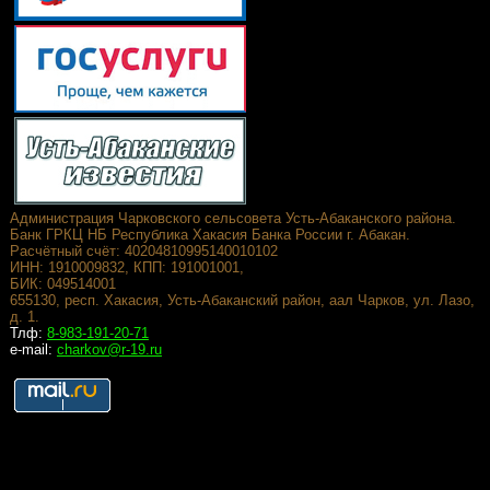
Администрация Чарковского сельсовета Усть-Абаканского района.
Банк ГРКЦ НБ Республика Хакасия Банка России г. Абакан.
Расчётный счёт: 40204810995140010102
ИНН: 1910009832, КПП: 191001001,
БИК: 049514001
655130, респ. Хакасия, Усть-Абаканский район, аал Чарков, ул. Лазо,
д. 1.
Тлф:
8-983-191-20-71
e-mail:
charkov@r-19.ru