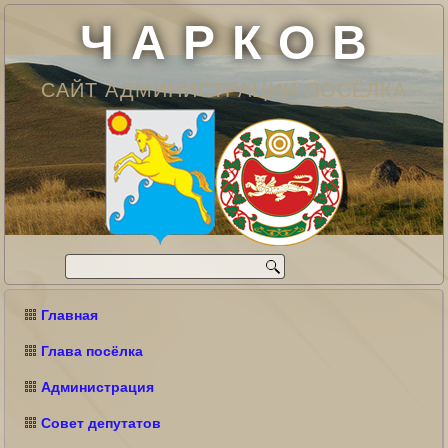
Ч А Р К О В
САЙТ АДМИНИСТРАЦИИ ПОСЁЛКА
Главная
Глава посёлка
Администрация
Совет депутатов