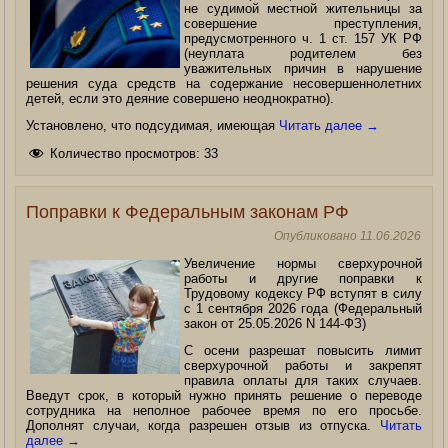
не судимой местной жительницы за
совершение преступления,
предусмотренного ч. 1 ст. 157 УК РФ
(неуплата родителем без
уважительных причин в нарушение
решения суда средств на содержание несовершеннолетних
детей, если это деяние совершено неоднократно).
Установлено, что подсудимая, имеющая
Читать далее
→
Количество просмотров:
33
Поправки к Федеральным законам РФ
Опубликовано
11.06.2026
Увеличение нормы сверхурочной
работы и другие поправки к
Трудовому кодексу РФ вступят в силу
с 1 сентября 2026 года (Федеральный
закон от 25.05.2026 N 144-ФЗ)
С осени разрешат повысить лимит
сверхурочной работы и закрепят
правила оплаты для таких случаев.
Введут срок, в который нужно принять решение о переводе
сотрудника на неполное рабочее время по его просьбе.
Дополнят случаи, когда разрешен отзыв из отпуска.
Читать
далее
→