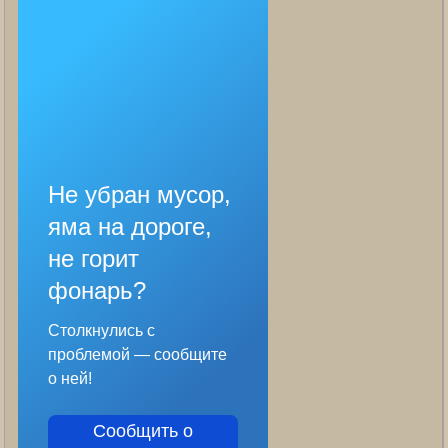
Не убран мусор,
яма на дороге,
не горит
фонарь?
Столкнулись с
проблемой — сообщите
о ней!
Сообщить о