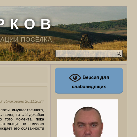
Р К О В
РАЦИИ ПОСЁЛКА
Версия для
слабовидящих
Опубликовано
26.11.2024
латы имущественного,
 налог, то с 3 декабря
о того момента, пока
лательщик не получил
ждает его обязанности