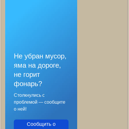
Не убран мусор,
яма на дороге,
не горит
фонарь?
Столкнулись с
проблемой — сообщите
о ней!
Сообщить о