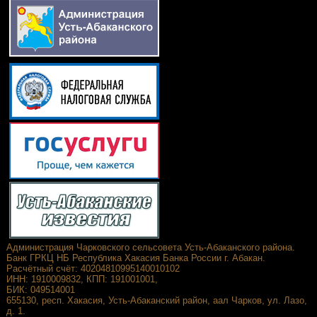
Администрация Чарковского сельсовета Усть-Абаканского района.
Банк ГРКЦ НБ Республика Хакасия Банка России г. Абакан.
Расчётный счёт: 40204810995140010102
ИНН: 1910009832, КПП: 191001001,
БИК: 049514001
655130, респ. Хакасия, Усть-Абаканский район, аал Чарков, ул. Лазо,
д. 1.