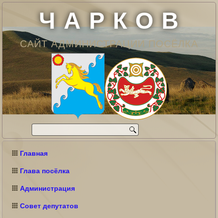
Ч А Р К О В
САЙТ АДМИНИСТРАЦИИ ПОСЁЛКА
Главная
Глава посёлка
Администрация
Совет депутатов