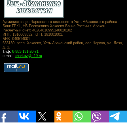
Администрация Чарковского сельсовета Усть-Абаканского района.
Банк ГРКЦ НБ Республика Хакасия Банка России г. Абакан.
Расчётный счёт: 40204810995140010102
ИНН: 1910009832, КПП: 191001001,
БИК: 049514001
655130, респ. Хакасия, Усть-Абаканский район, аал Чарков, ул. Лазо,
д. 1.
Тлф:
8-983-191-20-71
e-mail:
charkov@r-19.ru