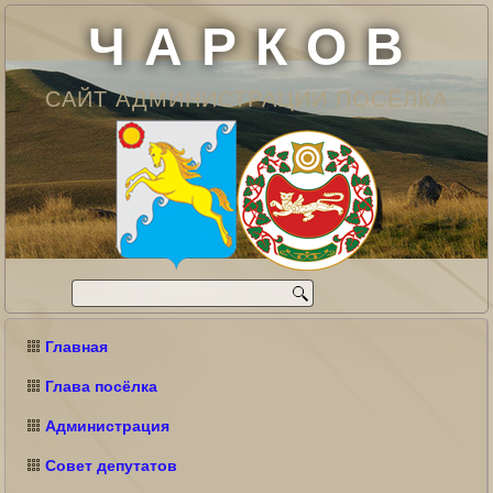
Ч А Р К О В
САЙТ АДМИНИСТРАЦИИ ПОСЁЛКА
Главная
Глава посёлка
Администрация
Совет депутатов