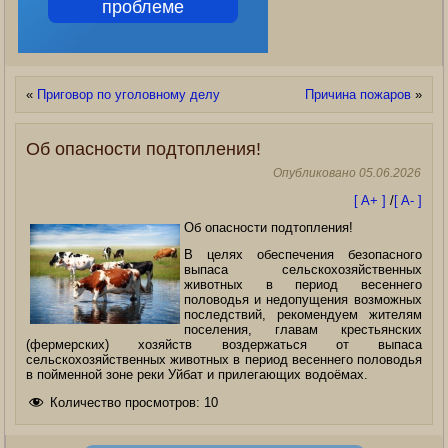
проблеме
«
Приговор по уголовному делу
Причина пожаров
»
Об опасности подтопления!
Опубликовано
05.06.2026
[ A+ ]
/
[ A- ]
Об опасности подтопления!
В целях обеспечения безопасного
выпаса сельскохозяйственных
животных в период весеннего
половодья и недопущения возможных
последствий, рекомендуем жителям
поселения, главам крестьянских
(фермерских) хозяйств воздержаться от выпаса
сельскохозяйственных животных в период весеннего половодья
в пойменной зоне реки Уйбат и прилегающих водоёмах.
Количество просмотров:
10