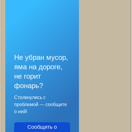
Не убран мусор,
яма на дороге,
не горит
фонарь?
Столкнулись с
проблемой — сообщите
о ней!
Сообщить о