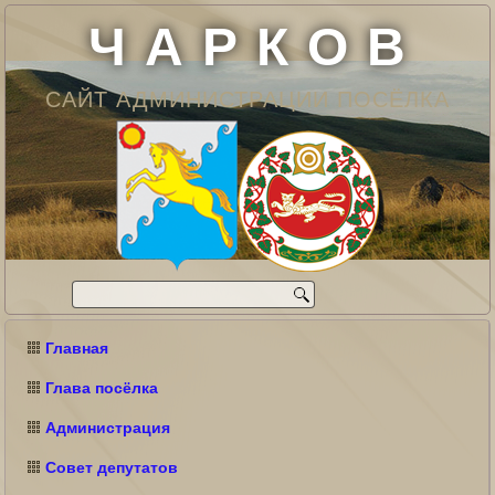
Ч А Р К О В
САЙТ АДМИНИСТРАЦИИ ПОСЁЛКА
Главная
Глава посёлка
Администрация
Совет депутатов