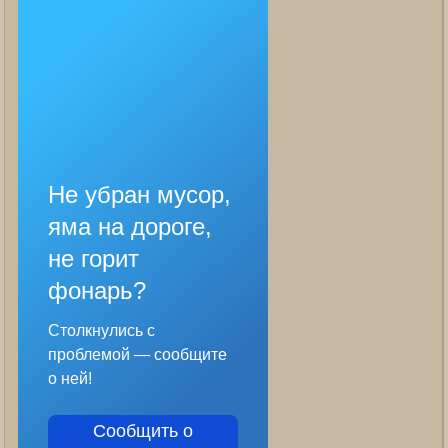
Не убран мусор,
яма на дороге,
не горит
фонарь?
Столкнулись с
проблемой — сообщите
о ней!
Сообщить о