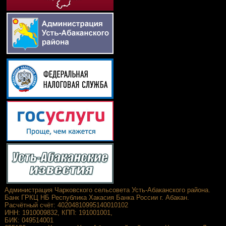
Администрация Чарковского сельсовета Усть-Абаканского района.
Банк ГРКЦ НБ Республика Хакасия Банка России г. Абакан.
Расчётный счёт: 40204810995140010102
ИНН: 1910009832, КПП: 191001001,
БИК: 049514001