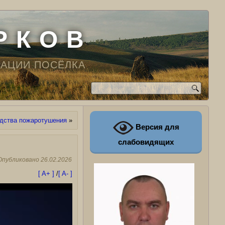
Р К О В
РАЦИИ ПОСЁЛКА
дства пожаротушения
»
Версия для
слабовидящих
Опубликовано
26.02.2026
[ A+ ]
/
[ A- ]