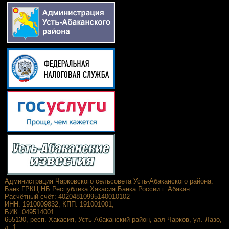
Администрация Чарковского сельсовета Усть-Абаканского района.
Банк ГРКЦ НБ Республика Хакасия Банка России г. Абакан.
Расчётный счёт: 40204810995140010102
ИНН: 1910009832, КПП: 191001001,
БИК: 049514001
655130, респ. Хакасия, Усть-Абаканский район, аал Чарков, ул. Лазо,
д. 1.