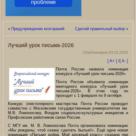
проблеме
«
Предупреждение возгораний
Сделай правильный выбор
»
Лучший урок письма-2026
Опубликовано
03.02.2026
[ A+ ]
/
[ A- ]
Почта России назвала номинации
конкурса «Лучший урок письма-2026»
Почта России объявила номинации
ежегодного конкурса «Лучший урок
письма-2026». В этом году он
проходит с 1 февраля по 9 октября.
Конкурс эпистолярного мастерства Почта России проводит
совместно с Московским государственным университетом им.
М.В. Ломоносова, Фондом социально-культурных инициатив
и
Профсоюзом работников связи России.
С МГУ им. М. В. Ломоносова Почта организовала номинацию
«Мы рождены, чтоб сказку сделать былью!». Ещё одна новая
номинация «Письмо добра. Мой дружный класс» создана при