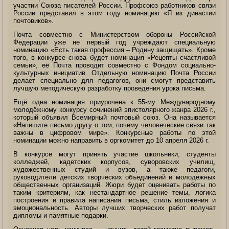
участии Союза писателей России. Профсоюз работников связи
России представил в этом году номинацию «Я из династии
почтовиков».
Почта совместно с Министерством обороны Российской
Федерации уже не первый год учреждают специальную
номинацию «Есть такая профессия – Родину защищать». Кроме
того, в конкурсе снова будет номинация «Рецепты счастливой
семьи», её Почта проводит совместно с Фондом социально-
культурных инициатив. Отдельную номинацию Почта России
делает специально для педагогов, они смогут представить
лучшую методическую разработку проведения урока письма.
Ещё одна номинация приурочена к 55-му Международному
молодёжному конкурсу сочинений эпистолярного жанра 2026 г.,
который объявил Всемирный почтовый союз. Она называется
«Напишите письмо другу о том, почему человеческие связи так
важны в цифровом мире». Конкурсные работы по этой
номинации можно направить в оргкомитет до 10 апреля 2026 г.
В конкурсе могут принять участие школьники, студенты
колледжей, кадетских корпусов, суворовских училищ,
художественных студий и вузов, а также педагоги,
руководители детских творческих объединений и молодежных
общественных организаций. Жюри будет оценивать работы по
таким критериям, как нестандартное решение темы, логика
построения и правила написания письма, стиль изложения и
эмоциональность. Авторы лучших творческих работ получат
дипломы и памятные подарки.