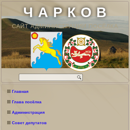
Ч А Р К О В
САЙТ АДМИНИСТРАЦИИ ПОСЁЛКА
Главная
Глава посёлка
Администрация
Совет депутатов