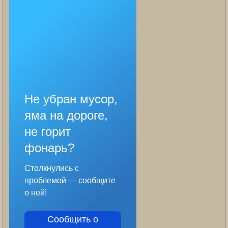
Не убран мусор,
яма на дороге,
не горит
фонарь?
Столкнулись с
проблемой — сообщите
о ней!
Сообщить о