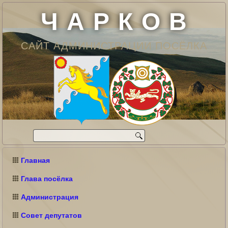
Ч А Р К О В
САЙТ АДМИНИСТРАЦИИ ПОСЁЛКА
Главная
Глава посёлка
Администрация
Совет депутатов