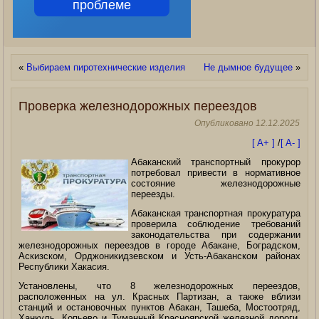
проблеме
«
Выбираем пиротехнические изделия
Не дымное будущее
»
Проверка железнодорожных переездов
Опубликовано
12.12.2025
[ A+ ]
/
[ A- ]
Абаканский транспортный прокурор
потребовал привести в нормативное
состояние железнодорожные
переезды.
Абаканская транспортная прокуратура
проверила соблюдение требований
законодательства при содержании
железнодорожных переездов в городе Абакане, Боградском,
Аскизском, Орджоникидзевском и Усть-Абаканском районах
Республики Хакасия.
Установлены, что 8 железнодорожных переездов,
расположенных на ул. Красных Партизан, а также вблизи
станций и остановочных пунктов Абакан, Ташеба, Мостоотряд,
Ханкуль, Копьево и Туманный Красноярской железной дороги,