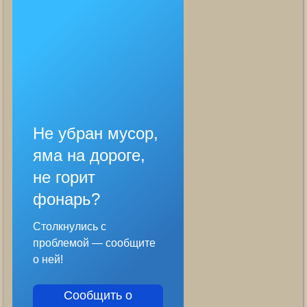
Не убран мусор,
яма на дороге,
не горит
фонарь?
Столкнулись с
проблемой — сообщите
о ней!
Сообщить о