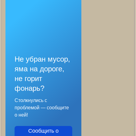
Не убран мусор,
яма на дороге,
не горит
фонарь?
Столкнулись с
проблемой — сообщите
о ней!
Сообщить о