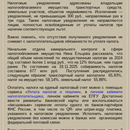
Налоговые уведомления адресованы владельцам
налогооблагаемого имущества: транспортных средств,
земельных участков, объектов недвижимости. Исключение —
уведомления, не превышающие 300 руб., направляемые раз в
три года. Также налоговые уведомления не направляются
лицам, полностью освобожденным от уплаты налогов при
наличии соответствующих льгот.
Важно помнить, что отсутствие полученного уведомления не
снимает с налогоплательщиков обязанности по уплате налога.
Начальник отдела камерального контроля в сфере
налогообложения имущества Нина Ельцова рассказала, что
общий объем начислений по имущественным налогам за 2024
год составил более 1 млрд руб., что на 12% больше, чем годом
ранее. По состоянию на 18.11.2025 собираемость налогов
составила 677 млн руб. Поступления распределились
следующим образом: транспортный налог заплатили 65,93%,
налог на имущество 58,14%, земельный налог 55,88%.
Оплатить налоги на единый налоговый счет можно с помощью
сервиса «
Уплата налогов и пошлин
», в
личном кабинете
налогоплательщика
, личном кабинете на ЕПГУ. Достаточно
ввести реквизиты банковской карты или воспользоваться
«бесшовным» сервисом оплаты одного из банков-партнёров
ФНС России, в том числе по QR- или штрих-коду платежа,
указанного в налоговом уведомлении. Исполнить налоговое
уведомление без комиссии можно в банках или организациях
федеральной почтовой связи.