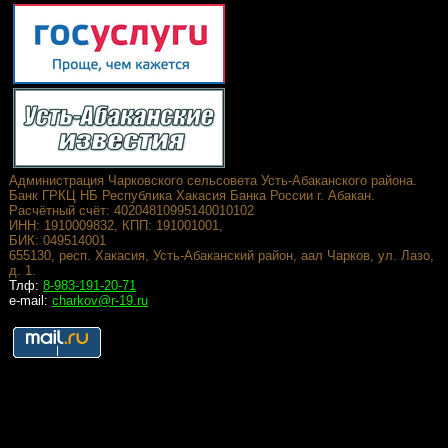
Администрация Чарковского сельсовета Усть-Абаканского района.
Банк ГРКЦ НБ Республика Хакасия Банка России г. Абакан.
Расчётный счёт: 40204810995140010102
ИНН: 1910009832, КПП: 191001001,
БИК: 049514001
655130, респ. Хакасия, Усть-Абаканский район, аал Чарков, ул. Лазо,
д. 1.
Тлф:
8-983-191-20-71
e-mail:
charkov@r-19.ru