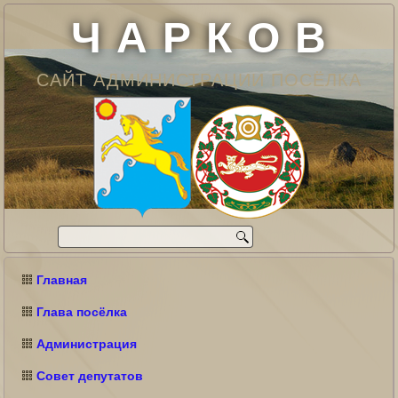
Ч А Р К О В
САЙТ АДМИНИСТРАЦИИ ПОСЁЛКА
Главная
Глава посёлка
Администрация
Совет депутатов