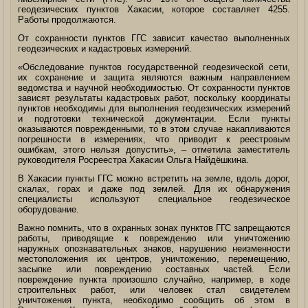
геодезических пунктов Хакасии, которое составляет 4255.
Работы продолжаются.
От сохранности пунктов ГГС зависит качество выполненных
геодезических и кадастровых измерений.
«Обследование пунктов государственной геодезической сети,
их сохранение и защита являются важным направлением
ведомства и научной необходимостью. От сохранности пунктов
зависят результаты кадастровых работ, поскольку координаты
пунктов необходимы для выполнения геодезических измерений
и подготовки технической документации. Если пункты
оказываются поврежденными, то в этом случае накапливаются
погрешности в измерениях, что приводит к реестровым
ошибкам, этого нельзя допустить», – отметила заместитель
руководителя Росреестра Хакасии Ольга Найдёшкина.
В Хакасии пункты ГГС можно встретить на земле, вдоль дорог,
скалах, горах и даже под землей. Для их обнаружения
специалисты используют специальное геодезическое
оборудование.
Важно помнить, что в охранных зонах пунктов ГГС запрещаются
работы, приводящие к повреждению или уничтожению
наружных опознавательных знаков, нарушению неизменности
местоположения их центров, уничтожению, перемещению,
засыпке или повреждению составных частей. Если
повреждение пункта произошло случайно, например, в ходе
строительных работ, или человек стал свидетелем
уничтожения пункта, необходимо сообщить об этом в