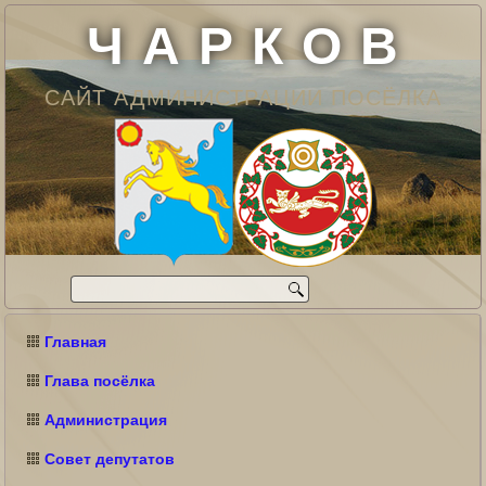
Ч А Р К О В
САЙТ АДМИНИСТРАЦИИ ПОСЁЛКА
Главная
Глава посёлка
Администрация
Совет депутатов