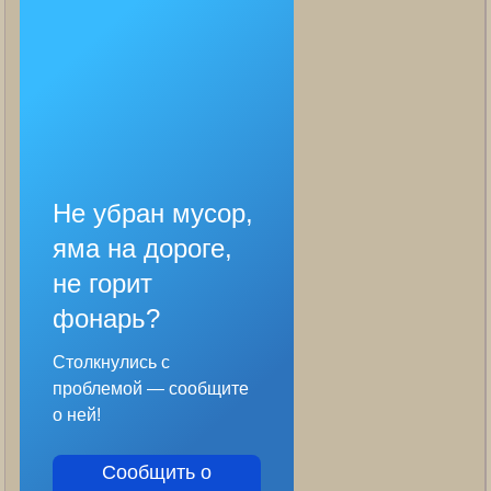
Не убран мусор,
яма на дороге,
не горит
фонарь?
Столкнулись с
проблемой — сообщите
о ней!
Сообщить о