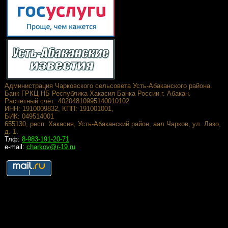
Администрация Чарковского сельсовета Усть-Абаканского района.
Банк ГРКЦ НБ Республика Хакасия Банка России г. Абакан.
Расчётный счёт: 40204810995140010102
ИНН: 1910009832, КПП: 191001001,
БИК: 049514001
655130, респ. Хакасия, Усть-Абаканский район, аал Чарков, ул. Лазо,
д. 1.
Тлф:
8-983-191-20-71
e-mail:
charkov@r-19.ru