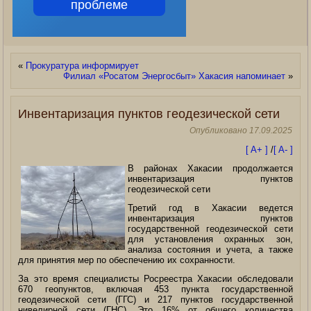
проблеме
«
Прокуратура информирует
Филиал «Росатом Энергосбыт» Хакасия напоминает
»
Инвентаризация пунктов геодезической сети
Опубликовано
17.09.2025
[ A+ ]
/
[ A- ]
В районах Хакасии продолжается
инвентаризация пунктов
геодезической сети
Третий год в Хакасии ведется
инвентаризация пунктов
государственной геодезической сети
для установления охранных зон,
анализа состояния и учета, а также
для принятия мер по обеспечению их сохранности.
За это время специалисты Росреестра Хакасии обследовали
670 геопунктов, включая 453 пункта государственной
геодезической сети
(ГГС) и 217 пунктов государственной
нивелирной сети (ГНС). Это 16% от общего количества