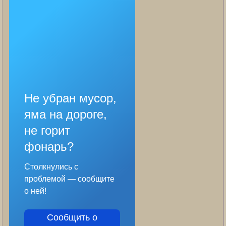
Не убран мусор,
яма на дороге,
не горит
фонарь?
Столкнулись с
проблемой — сообщите
о ней!
Сообщить о