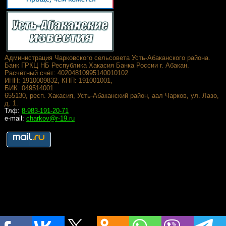
Администрация Чарковского сельсовета Усть-Абаканского района.
Банк ГРКЦ НБ Республика Хакасия Банка России г. Абакан.
Расчётный счёт: 40204810995140010102
ИНН: 1910009832, КПП: 191001001,
БИК: 049514001
655130, респ. Хакасия, Усть-Абаканский район, аал Чарков, ул. Лазо,
д. 1.
Тлф:
8-983-191-20-71
e-mail:
charkov@r-19.ru