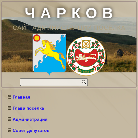
Ч А Р К О В
САЙТ АДМИНИСТРАЦИИ ПОСЁЛКА
Главная
Глава посёлка
Администрация
Совет депутатов