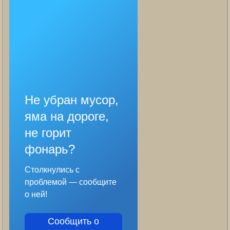
Не убран мусор,
яма на дороге,
не горит
фонарь?
Столкнулись с
проблемой — сообщите
о ней!
Сообщить о