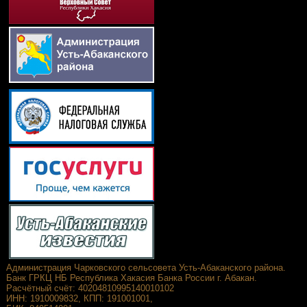
Администрация Чарковского сельсовета Усть-Абаканского района.
Банк ГРКЦ НБ Республика Хакасия Банка России г. Абакан.
Расчётный счёт: 40204810995140010102
ИНН: 1910009832, КПП: 191001001,