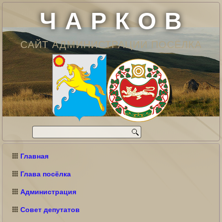
Ч А Р К О В
САЙТ АДМИНИСТРАЦИИ ПОСЁЛКА
Главная
Глава посёлка
Администрация
Совет депутатов