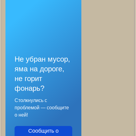
Не убран мусор,
яма на дороге,
не горит
фонарь?
Столкнулись с
проблемой — сообщите
о ней!
Сообщить о