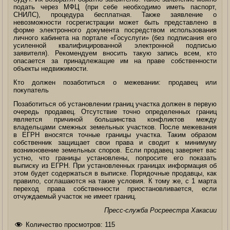
подать через МФЦ (при себе необходимо иметь паспорт,
СНИЛС), процедура бесплатная. Также заявление о
невозможности госрегистрации может быть представлено в
форме электронного документа посредством использования
личного кабинета на портале «Госуслуги» (без подписания его
усиленной квалифицированной электронной подписью
заявителя). Рекомендуем вносить такую запись всем, кто
опасается за принадлежащие им на праве собственности
объекты недвижимости.
Кто должен позаботиться о межевании: продавец или
покупатель
Позаботиться об установлении границ участка должен в первую
очередь продавец. Отсутствие точно определенных границ
является причиной большинства конфликтов между
владельцами смежных земельных участков. После межевания
в ЕГРН вносятся точные границы участка. Таким образом
собственник защищает свои права и сводит к минимуму
возникновение земельных споров. Если продавец заверяет вас
устно, что границы установлены, попросите его показать
выписку из ЕГРН. При установленных границах информация об
этом будет содержаться в выписке. Порядочные продавцы, как
правило, соглашаются на такие условия. К тому же, с 1 марта
переход права собственности приостановливается, если
отчуждаемый участок не имеет границ.
Пресс-служба Росреестра Хакасии
Количество просмотров:
115