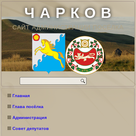
Ч А Р К О В
САЙТ АДМИНИСТРАЦИИ ПОСЁЛКА
Главная
Глава посёлка
Администрация
Совет депутатов