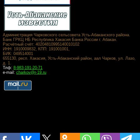
Администрация Чарковского сельсовета Усть-Абаканского района.
Банк ГРКЦ НБ Республика Хакасия Банка России г. Абакан.
Расчётный счёт: 40204810995140010102
ИНН: 1910009832, КПП: 191001001,
БИК: 049514001
655130, респ. Хакасия, Усть-Абаканский район, аал Чарков, ул. Лазо,
д. 1.
Тлф:
8-983-191-20-71
e-mail:
charkov@r-19.ru