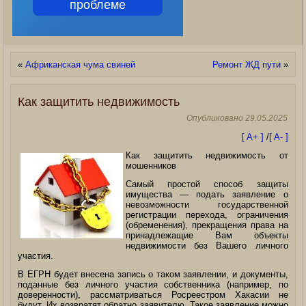
проблеме
«
Африканская чума свиней
Ремонт ЖД пути
»
Как защитить недвижимость
Опубликовано
29.05.2025
[ A+ ]
/
[ A- ]
Как защитить недвижимость от
мошенников
Самый простой способ защиты
имущества — подать заявление о
невозможности государственной
регистрации перехода, ограничения
(обременения), прекращения права на
принадлежащие Вам объекты
недвижимости без Вашего личного
участия.
В ЕГРН будет внесена запись о таком заявлении, и документы,
поданные без личного участия собственника
(например, по
доверенности), рассматриваться Росреестром Хакасии не
будут. Их возвратят обратно заявителю. Такое заявление можно