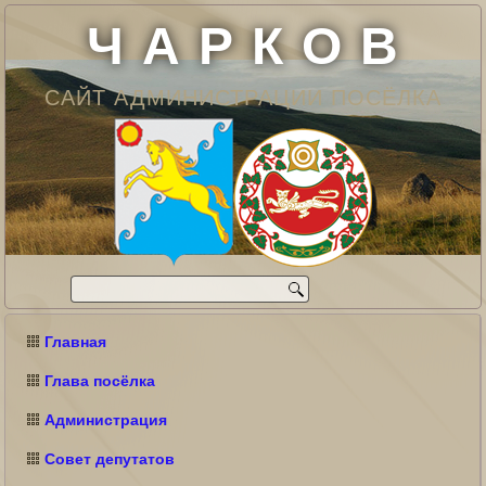
Ч А Р К О В
САЙТ АДМИНИСТРАЦИИ ПОСЁЛКА
Главная
Глава посёлка
Администрация
Совет депутатов