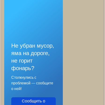
Не убран мусор,
яма на дороге,
не горит
фонарь?
Столкнулись с
проблемой — сообщите
о ней!
Сообщить о