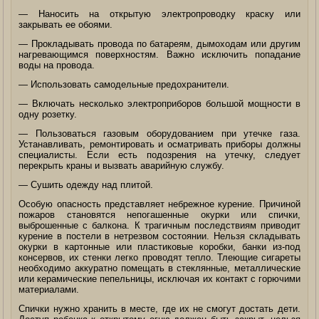
— Наносить на открытую электропроводку краску или
закрывать ее обоями.
— Прокладывать провода по батареям, дымоходам или другим
нагревающимся поверхностям. Важно исключить попадание
воды на провода.
— Использовать самодельные предохранители.
— Включать несколько электроприборов большой мощности в
одну розетку.
— Пользоваться газовым оборудованием при утечке газа.
Устанавливать, ремонтировать и осматривать приборы должны
специалисты. Если есть подозрения на утечку, следует
перекрыть краны и вызвать аварийную службу.
— Сушить одежду над плитой.
Особую опасность представляет небрежное курение. Причиной
пожаров становятся непогашенные окурки или спички,
выброшенные с балкона. К трагичным последствиям приводит
курение в постели в нетрезвом состоянии. Нельзя складывать
окурки в картонные или пластиковые коробки, банки из-под
консервов, их стенки легко проводят тепло. Тлеющие сигареты
необходимо аккуратно помещать в стеклянные, металлические
или керамические пепельницы, исключая их контакт с горючими
материалами.
Спички нужно хранить в месте, где их не смогут достать дети.