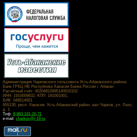
Администрация Чарковского сельсовета Усть-Абаканского района.
Банк ГРКЦ НБ Республика Хакасия Банка России г. Абакан.
Расчётный счёт: 40204810995140010102
ИНН: 1910009832, КПП: 191001001,
БИК: 049514001
655130, респ. Хакасия, Усть-Абаканский район, аал Чарков, ул. Лазо,
д. 1.
Тлф:
8-983-191-20-71
e-mail:
charkov@r-19.ru