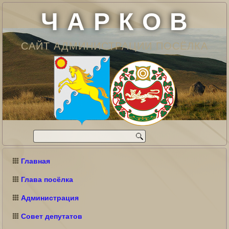
Ч А Р К О В
САЙТ АДМИНИСТРАЦИИ ПОСЁЛКА
Главная
Глава посёлка
Администрация
Совет депутатов