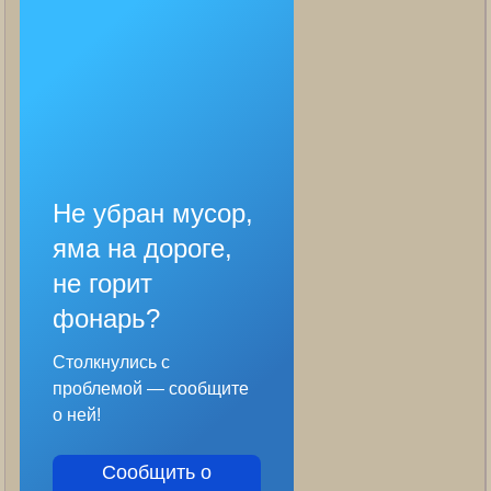
Не убран мусор,
яма на дороге,
не горит
фонарь?
Столкнулись с
проблемой — сообщите
о ней!
Сообщить о