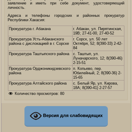
заявление и иметь при себе документ, удостоверяющий
личность.
Адреса и телефоны городских и районных прокуратур
Республики Хакасия:
Прокуратура г. Абакана
г. Абакан, ул. Пирятинская,
19В; 27-41-00, 27-40-52
Прокуратура Усть-Абаканского
г. Сорск, ул. 50 лет
района с дислокацией в г. Сорске
Октября, 52; 8(390-33) 2-42-
84
Прокуратура Таштыпского района
с. Таштып, ул.
Луначарского, 12; 8(390-46)
2-15-51
Прокуратура Орджоникидзевского
п. Копьево, пер.
района
Юбилейный, 2; 8(390-36) 2-
15-65
Прокуратура Алтайского района
с. Белый Яр, ул. Кирова,
18А; 8(390-41) 2-27-57
Количество просмотров:
80
Версия для слабовидящих