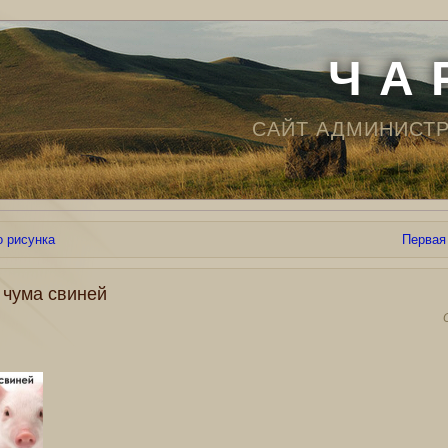
Ч А 
САЙТ АДМИНИСТ
о рисунка
Первая
 чума свиней