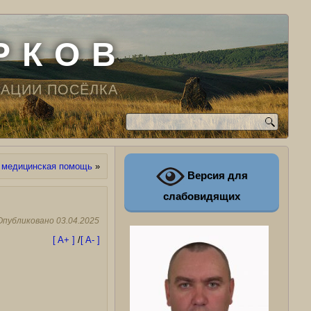
Р К О В
РАЦИИ ПОСЁЛКА
 медицинская помощь
»
Версия для
слабовидящих
Опубликовано
03.04.2025
[ A+ ]
/
[ A- ]