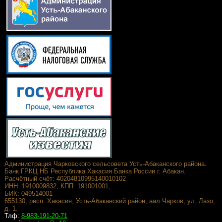
Администрация Чарковского сельсовета Усть-Абаканского района.
Банк ГРКЦ НБ Республика Хакасия Банка России г. Абакан.
Расчётный счёт: 40204810995140010102
ИНН: 1910009832, КПП: 191001001,
БИК: 049514001
655130, респ. Хакасия, Усть-Абаканский район, аал Чарков, ул. Лазо,
д. 1.
Тлф:
8-983-191-20-71