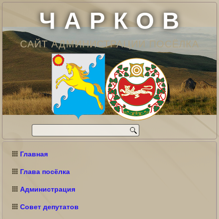
Ч А Р К О В
САЙТ АДМИНИСТРАЦИИ ПОСЁЛКА
Главная
Глава посёлка
Администрация
Совет депутатов