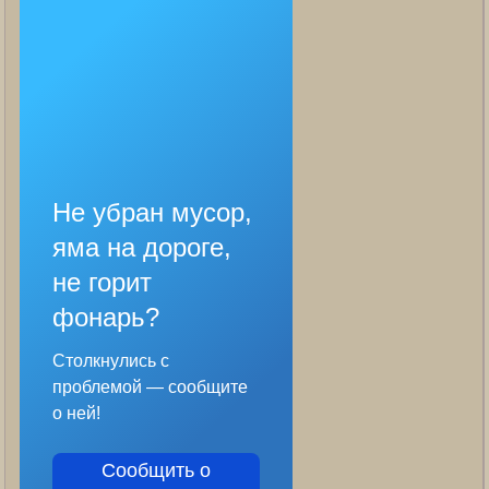
Не убран мусор,
яма на дороге,
не горит
фонарь?
Столкнулись с
проблемой — сообщите
о ней!
Сообщить о