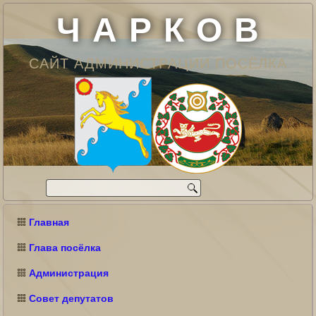
Ч А Р К О В
САЙТ АДМИНИСТРАЦИИ ПОСЁЛКА
Главная
Глава посёлка
Администрация
Совет депутатов