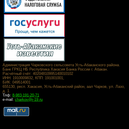
Администрация Чарковского сельсовета Усть-Абаканского района.
Банк ГРКЦ НБ Республика Хакасия Банка России г. Абакан.
Расчётный счёт: 40204810995140010102
ИНН: 1910009832, КПП: 191001001,
БИК: 049514001
655130, респ. Хакасия, Усть-Абаканский район, аал Чарков, ул. Лазо,
д. 1.
Тлф:
8-983-191-20-71
e-mail:
charkov@r-19.ru