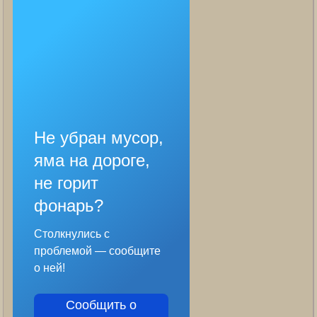
Не убран мусор,
яма на дороге,
не горит
фонарь?
Столкнулись с
проблемой — сообщите
о ней!
Сообщить о