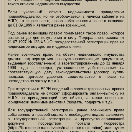
такого объекта недвижимого имущества.
Если указанный объект недвижимости принадлежит
правообладателю, но не отображается в личном кабинете на
ЕПГУ, то скорее всего, право собственности на него возникло
до 01.09.1999 и является ранее возникшим.
Под ранее возникшим правом понимается такое право, которое
возникло до дня вступления в силу Федерального закона от
21.07.1997 №122-ФЗ «О государственной регистрации прав на
недвижимое имущество и сделок с ним».
Ранее возникшее право на объект недвижимого имущества
должно подтверждаться правоустанавливающим документом,
выданным (составленным) и зарегистрированным до 31 января
1998 года в порядке, установленном действовавшим на
соответствующую дату законодательством (договор купли-
продажи, договор дарения, свидетельство о праве на
наследство по закону и т.д.).
При отсутствии в ЕГРН сведений о зарегистрированных правах
правообладатель не сможет сформировать онлайн-выписку на
ЕПГУ на принадлежащий ему объект, а также совершать
юридически значимые действия (продать, подарить и т.д).
Для государственной регистрации ранее возникшего права
собственности правообладателю необходимо подать заявление
о государственной регистрации и правоустанавливающий
документ посредством портала Росреестра
(https://lk.rosreestr.ru/eservices/real-estate-registration) или путем