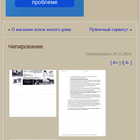
проблеме
«
О магазине возле жилого дома
Публичный сервитут
»
Чипирование
Опубликовано
26.11.2024
[ A+ ]
/
[ A- ]