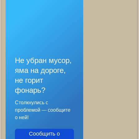
Не убран мусор,
яма на дороге,
не горит
фонарь?
Столкнулись с
проблемой — сообщите
о ней!
Сообщить о