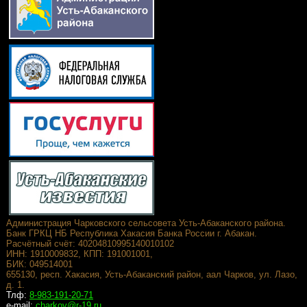
Администрация Чарковского сельсовета Усть-Абаканского района.
Банк ГРКЦ НБ Республика Хакасия Банка России г. Абакан.
Расчётный счёт: 40204810995140010102
ИНН: 1910009832, КПП: 191001001,
БИК: 049514001
655130, респ. Хакасия, Усть-Абаканский район, аал Чарков, ул. Лазо,
д. 1.
Тлф:
8-983-191-20-71
e-mail:
charkov@r-19.ru