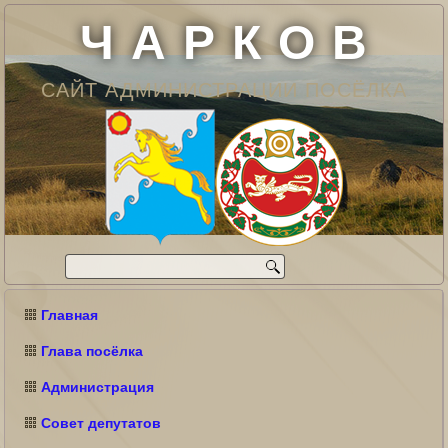
Ч А Р К О В
САЙТ АДМИНИСТРАЦИИ ПОСЁЛКА
Главная
Глава посёлка
Администрация
Совет депутатов