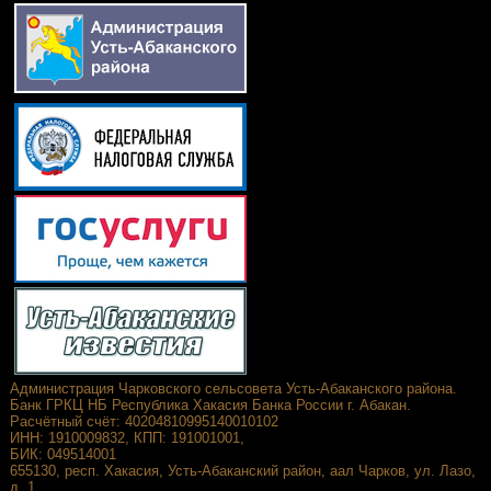
Администрация Чарковского сельсовета Усть-Абаканского района.
Банк ГРКЦ НБ Республика Хакасия Банка России г. Абакан.
Расчётный счёт: 40204810995140010102
ИНН: 1910009832, КПП: 191001001,
БИК: 049514001
655130, респ. Хакасия, Усть-Абаканский район, аал Чарков, ул. Лазо,
д. 1.