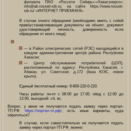
филиала ПАО «Россети Сибирь»-«Хакасэнерго»:
info@ab.rosseti-sib.ru; на сайте https://www.rosseti-
sib.ru/ «ИНТЕРНЕТ ПРИЕМНАЯ».
В случае очного обращения (необходимо иметь с собой
правоустанавливающие документы на объект, документ
удостоверяющий личность, доверенность если
обращение от иного лица):
— в Район электрических сетей (РЭС) находящийся в
каждом административном центре района Республики
Хакасии;
— Центр обслуживания потребителей (ЦОП),
расположенный по адресу: Республика Хакасия, г.
Абакан, ул. Советская, д.172 (база ЮЭС, левое
крыло).
Единый бесплатный номер: 8-800-220-0-220.
Часы работы: пн-пт с 08:00 до 17:00, обед c 12:00 до
13:00, выходной: сб, вс.
Вопрос: у меня не получается подать заявку через портал-
ТП.РФ:
https://портал-тп.рф/
, есть иные варианты, куда
обратиться?
В случае, если самостоятельно не получается подать
заявку через портал-ТП.РФ, можно: