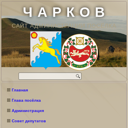
Ч А Р К О В
САЙТ АДМИНИСТРАЦИИ ПОСЁЛКА
Главная
Глава посёлка
Администрация
Совет депутатов