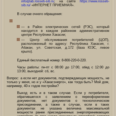
info@ab.rosseti-sib.ru
; на сайте
https://www.rosseti-
sib.ru/
«ИНТЕРНЕТ ПРИЕМНАЯ».
В случае очного обращения:
— в Район электрических сетей (РЭС), который
находится в каждом районном административном
центре Республики Хакасии;
— Центр обслуживания потребителей (ЦОП),
расположенный по адресу: Республика Хакасия, г.
Абакан, ул. Советская, д.172 (база ЮЭС, левое
крыло).
Единый бесплатный номер: 8-800-220-0-220.
Часы работы: пн-пт с 08:00 до 17:00, обед c 12:00 до
13:00, выходной: сб, вс.
Вопрос: а если нет документов, подтверждающих мощность, не
только у меня, но и у «Хакасэнерго», как тогда быть? Мой дом,
например, 40-х годов постройки?
Выход есть и в таком случае. Если у потребителя,
обратившегося с заявлением о переоформлении
документов, нет документов о технологическом
присоединении, а также в случае, если в таких
документах не указана величина максимальной
мощности ранее присоединенных энергопринимающих