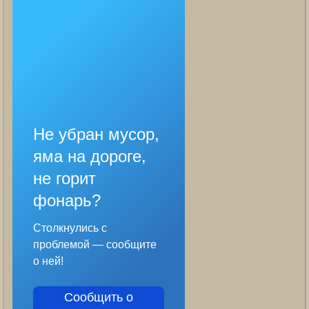
Не убран мусор,
яма на дороге,
не горит
фонарь?
Столкнулись с
проблемой — сообщите
о ней!
Сообщить о