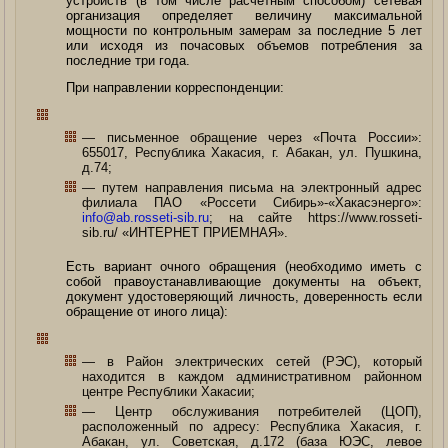
устройств (в том числе расчетным способом) сетевая
организация определяет величину максимальной
мощности по контрольным замерам за последние 5 лет
или исходя из почасовых объемов потребления за
последние три года.
При направлении корреспонденции:
— письменное обращение через «Почта России»:
655017, Республика Хакасия, г. Абакан, ул. Пушкина,
д.74;
— путем направления письма на электронный адрес
филиала ПАО «Россети Сибирь»-«Хакасэнерго»:
info@ab.rosseti-sib.ru
; на сайте https://www.rosseti-
sib.ru/ «ИНТЕРНЕТ ПРИЕМНАЯ».
Есть вариант очного обращения (необходимо иметь с
собой правоустанавливающие документы на объект,
документ удостоверяющий личность, доверенность если
обращение от иного лица):
— в Район электрических сетей (РЭС), который
находится в каждом административном районном
центре Республики Хакасии;
— Центр обслуживания потребителей (ЦОП),
расположенный по адресу: Республика Хакасия, г.
Абакан, ул. Советская, д.172 (база ЮЭС, левое