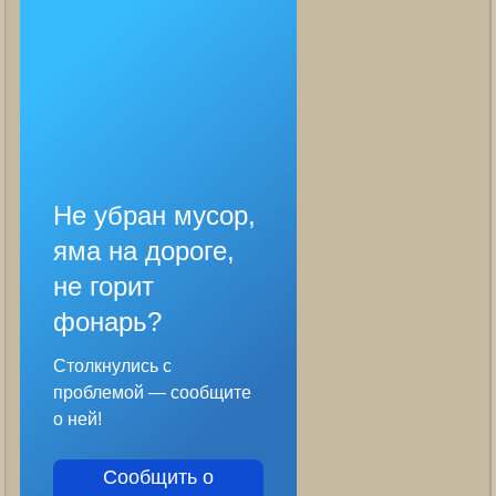
Не убран мусор,
яма на дороге,
не горит
фонарь?
Столкнулись с
проблемой — сообщите
о ней!
Сообщить о