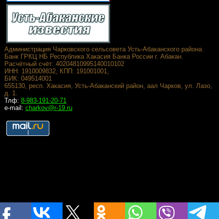
Администрация Чарковского сельсовета Усть-Абаканского района.
Банк ГРКЦ НБ Республика Хакасия Банка России г. Абакан.
Расчётный счёт: 40204810995140010102
ИНН: 1910009832, КПП: 191001001,
БИК: 049514001
655130, респ. Хакасия, Усть-Абаканский район, аал Чарков, ул. Лазо,
д. 1.
Тлф:
8-983-191-20-71
e-mail:
charkov@r-19.ru