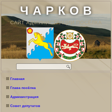
Ч А Р К О В
САЙТ АДМИНИСТРАЦИИ ПОСЁЛКА
Главная
Глава посёлка
Администрация
Совет депутатов