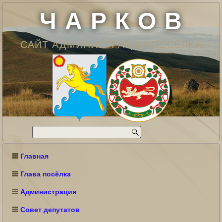
Ч А Р К О В
САЙТ АДМИНИСТРАЦИИ ПОСЁЛКА
Главная
Глава посёлка
Администрация
Совет депутатов