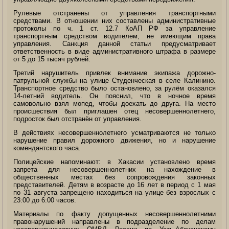
Рулевые отстранены от управления транспортными
средствами. В отношении них составлены административные
протоколы по ч. 1 ст. 12.7 КоАП РФ за управление
транспортным средством водителем, не имеющим права
управления. Санкция данной статьи предусматривает
ответственность в виде административного штрафа в размере
от 5 до 15 тысяч рублей.
Третий нарушитель привлек внимание экипажа дорожно-
патрульной службы на улице Студенческая в селе Калинино.
Транспортное средство было остановлено, за рулём оказался
14-летний водитель. Он пояснил, что в ночное время
самовольно взял мопед, чтобы доехать до друга. На место
происшествия был приглашен отец несовершеннолетнего,
подросток был отстранён от управления.
В действиях несовершеннолетнего усматриваются не только
нарушение правил дорожного движения, но и нарушение
комендантского часа.
Полицейские напоминают: в Хакасии установлено время
запрета для несовершеннолетних на нахождение в
общественных местах без сопровождения законных
представителей. Детям в возрасте до 16 лет в период с 1 мая
по 31 августа запрещено находиться на улице без взрослых с
23:00 до 6:00 часов.
Материалы по факту допущенных несовершеннолетними
правонарушений направлены в подразделение по делам