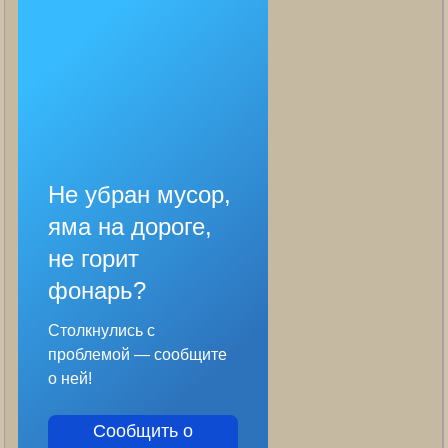
Не убран мусор,
яма на дороге,
не горит
фонарь?
Столкнулись с
проблемой — сообщите
о ней!
Сообщить о