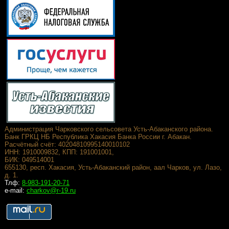
Администрация Чарковского сельсовета Усть-Абаканского района.
Банк ГРКЦ НБ Республика Хакасия Банка России г. Абакан.
Расчётный счёт: 40204810995140010102
ИНН: 1910009832, КПП: 191001001,
БИК: 049514001
655130, респ. Хакасия, Усть-Абаканский район, аал Чарков, ул. Лазо,
д. 1.
Тлф:
8-983-191-20-71
e-mail:
charkov@r-19.ru