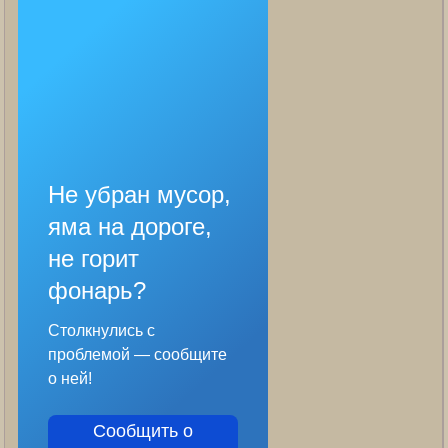
Не убран мусор,
яма на дороге,
не горит
фонарь?
Столкнулись с
проблемой — сообщите
о ней!
Сообщить о