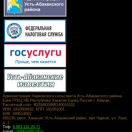
Администрация Чарковского сельсовета Усть-Абаканского района.
Банк ГРКЦ НБ Республика Хакасия Банка России г. Абакан.
Расчётный счёт: 40204810995140010102
ИНН: 1910009832, КПП: 191001001,
БИК: 049514001
655130, респ. Хакасия, Усть-Абаканский район, аал Чарков, ул. Лазо,
д. 1.
Тлф:
8-983-191-20-71
e-mail:
charkov@r-19.ru