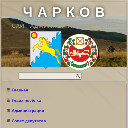
Ч А Р К О В
САЙТ АДМИНИСТРАЦИИ ПОСЁЛКА
Главная
Глава посёлка
Администрация
Совет депутатов