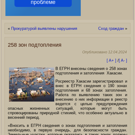
проблеме
«
Прокуратурой выявлены нарушения
Сход граждан
»
258 зон подтопления
Опубликовано
12.04.2024
[ A+ ]
/
[ A- ]
В ЕГРН внесены сведения о 258 зонах
подтопления и затопления Хакасии.
Росреестр Хакасии зарегистрировал и
внес в ЕГРН сведения о 190 зонах
подтопления и 68 зонах затопления.
Работа по выявлению таких зон и
внесению о них информации в реестр
ведется с целью предупреждения
опасных жизненных ситуаций, которые могут быть
спровоцированы природной стихией, что особенно актуально в
весенний период.
«Вносить в ЕГРН сведения о зонах подтопления и затопления
необходимо, в первую очередь, для безопасности граждан.
Земельные участки, которые оказались в таких зонах должны