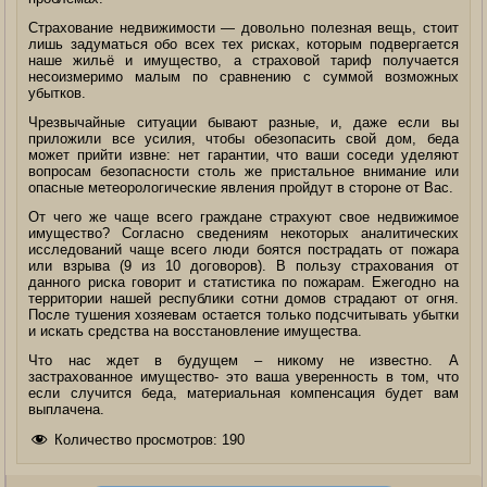
Страхование недвижимости — довольно полезная вещь, стоит
лишь задуматься обо всех тех рисках, которым подвергается
наше жильё и имущество, а страховой тариф получается
несоизмеримо малым по сравнению с суммой возможных
убытков.
Чрезвычайные ситуации бывают разные, и, даже если вы
приложили все усилия, чтобы обезопасить свой дом, беда
может прийти извне: нет гарантии, что ваши соседи уделяют
вопросам безопасности столь же пристальное внимание или
опасные метеорологические явления пройдут в стороне от Вас.
От чего же чаще всего граждане страхуют свое недвижимое
имущество? Согласно сведениям некоторых аналитических
исследований чаще всего люди боятся пострадать от пожара
или взрыва (9 из 10 договоров). В пользу страхования от
данного риска говорит и статистика по пожарам. Ежегодно на
территории нашей республики сотни домов страдают от огня.
После тушения хозяевам остается только подсчитывать убытки
и искать средства на восстановление имущества.
Что нас ждет в будущем – никому не известно. А
застрахованное имущество- это ваша уверенность в том, что
если случится беда, материальная компенсация будет вам
выплачена.
Количество просмотров:
190