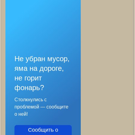
Не убран мусор,
яма на дороге,
не горит
фонарь?
Столкнулись с
проблемой — сообщите
о ней!
Сообщить о