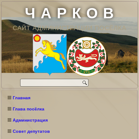
Ч А Р К О В
САЙТ АДМИНИСТРАЦИИ ПОСЁЛКА
Главная
Глава посёлка
Администрация
Совет депутатов