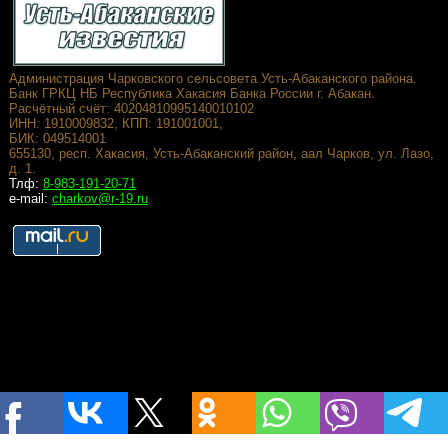
Администрация Чарковского сельсовета Усть-Абаканского района.
Банк ГРКЦ НБ Республика Хакасия Банка России г. Абакан.
Расчётный счёт: 40204810995140010102
ИНН: 1910009832, КПП: 191001001,
БИК: 049514001
655130, респ. Хакасия, Усть-Абаканский район, аал Чарков, ул. Лазо,
д. 1.
Тлф:
8-983-191-20-71
e-mail:
charkov@r-19.ru