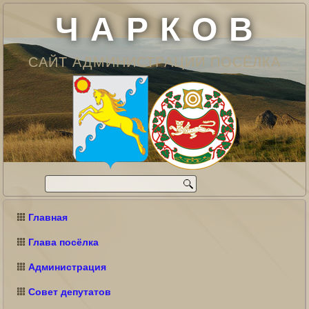
Ч А Р К О В
САЙТ АДМИНИСТРАЦИИ ПОСЁЛКА
Главная
Глава посёлка
Администрация
Совет депутатов