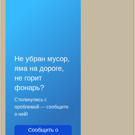
Не убран мусор,
яма на дороге,
не горит
фонарь?
Столкнулись с
проблемой — сообщите
о ней!
Сообщить о